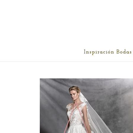
cris@ethereality.es
Inspiración Bodas