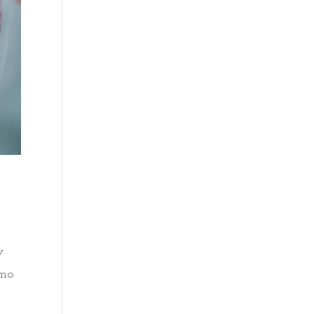
y
omo