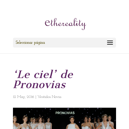
cris@ethereality.es
Seleccionar página
‘Le ciel’ de
Pronovias
12 May, 2016
|
Vestidos Novia