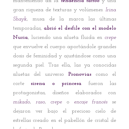
manteniendo así la
tendencia tattoo
y una
gran riqueza de texturas y volúmenes.
Irina
Shayk
, musa de la marca las últimas
temporadas,
abrió el desfile con el modelo
Nuria
, luciendo una silueta fluida en
crepe
que envuelve el cuerpo aportándole grandes
dosis de feminidad y ajustándose como una
segunda piel. Tras ella, las ya conocidas
siluetas del universo
Pronovias
como el
corte
sirena o
princesa
fueron las
protagonistas, diseños elaborados con
mikado
,
raso
,
crepe
o
encaje francés
se
dejaron ver bajo el precioso cielo de
estrellas creado en el pabellón de cristal de