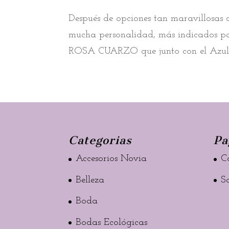
Después de opciones tan maravillosas 
mucha personalidad, más indicados pa
ROSA CUARZO que junto con el Azul Ser
Categorias
Pa
Accesorios Novia
C
Belleza
S
Boda
Bodas Ecológicas