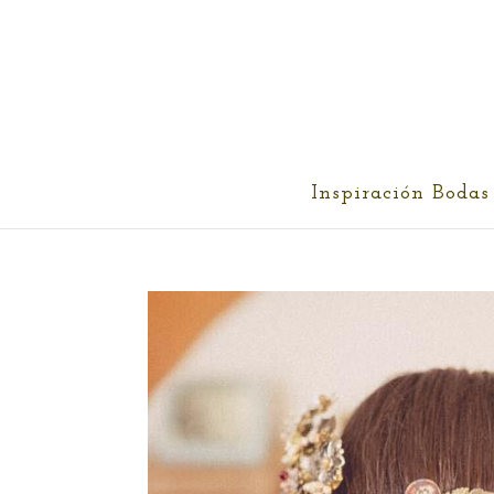
cris@ethereality.es
Inspiración Bodas