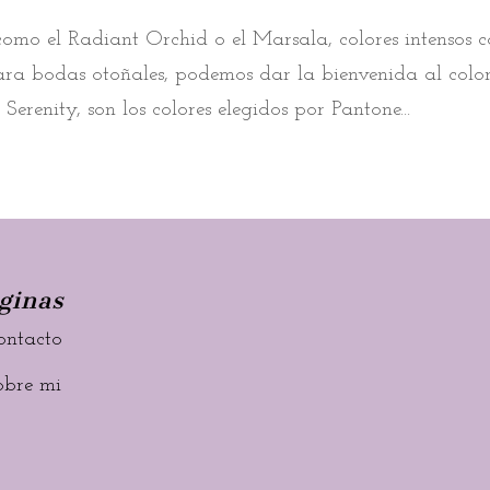
como el Radiant Orchid o el Marsala, colores intensos 
ra bodas otoñales, podemos dar la bienvenida al colo
enity, son los colores elegidos por Pantone...
ginas
ontacto
obre mi