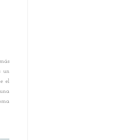
 más
s un
e el
 una
toma