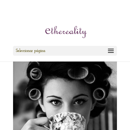
cris@ethereality.es
Seleccionar página