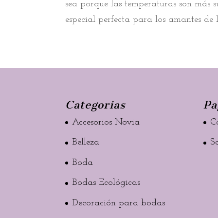
sea porque las temperaturas son más s
especial perfecta para los amantes de l
Categorias
Pa
Accesorios Novia
C
Belleza
S
Boda
Bodas Ecológicas
Decoración para bodas