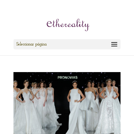
cris@ethereality.es
Seleccionar página