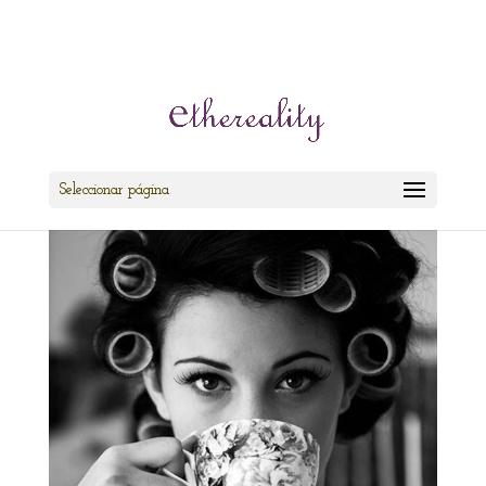
cris@ethereality.es
Seleccionar página