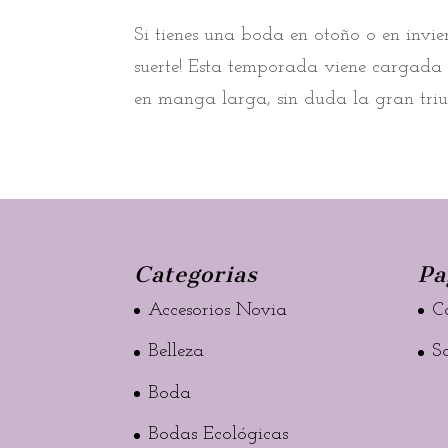
Si tienes una boda en otoño o en invie
suerte! Esta temporada viene cargada 
en manga larga, sin duda la gran triun
Categorias
Pa
Accesorios Novia
C
Belleza
S
Boda
Bodas Ecológicas