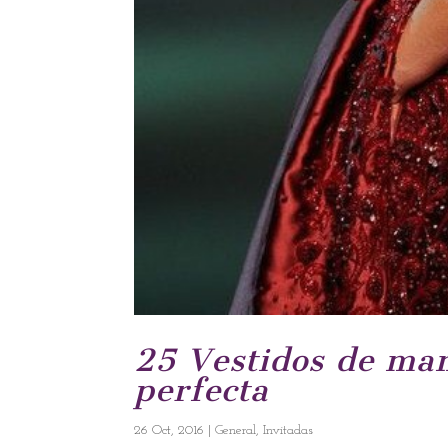
25 Vestidos de man
perfecta
26 Oct, 2016
|
General
,
Invitadas