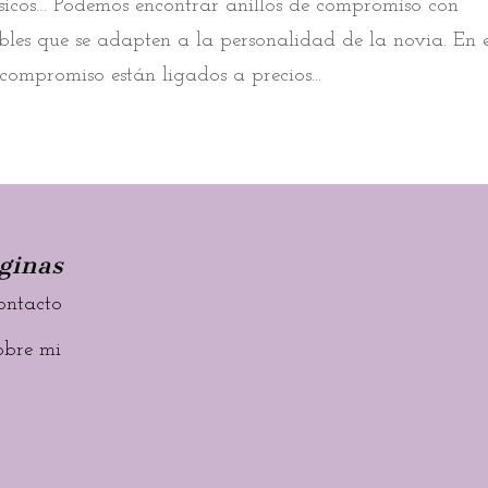
clásicos… Podemos encontrar anillos de compromiso con
íbles que se adapten a la personalidad de la novia. En 
e compromiso están ligados a precios...
ginas
ontacto
obre mi