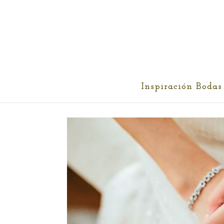
cris@ethereality.es
Inspiración Bodas