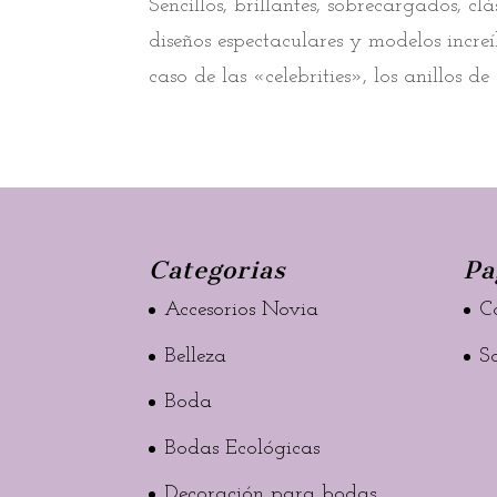
Sencillos, brillantes, sobrecargados, 
diseños espectaculares y modelos incre
caso de las «celebrities», los anillos d
Categorias
Pa
Accesorios Novia
C
Belleza
S
Boda
Bodas Ecológicas
Decoración para bodas