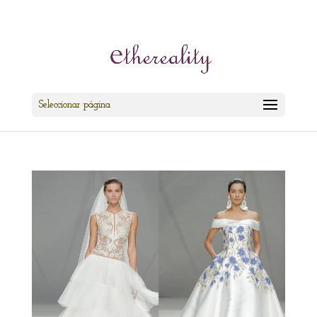
cris@ethereality.es
Seleccionar página