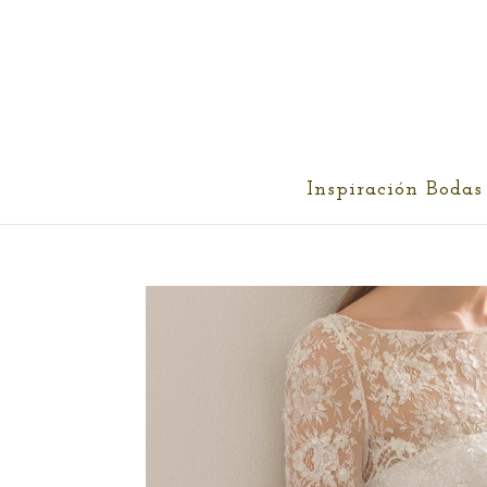
cris@ethereality.es
Inspiración Bodas