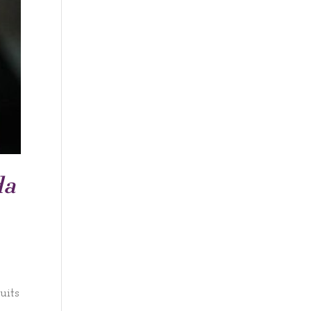
da
uits