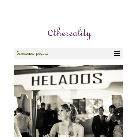
cris@ethereality.es
Seleccionar página