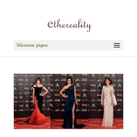
cris@ethereality.es
Seleccionar página