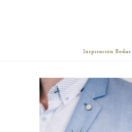
cris@ethereality.es
Inspiración Bodas