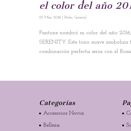
el color del año 20
25 Mar, 2016
|
Boda
,
General
Pantone nombró su color del año 2016
SERENITY. Este tono suave simboliza tr
combinación perfecta sería con el Ros
Categorias
Pa
Accesorios Novia
C
Belleza
S