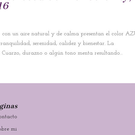
16
, con un aire natural y de calma presentan el color A
anquilidad, serenidad, calidez y bienestar. La
a Cuarzo, durazno o algún tono menta resultando...
ginas
ontacto
obre mi