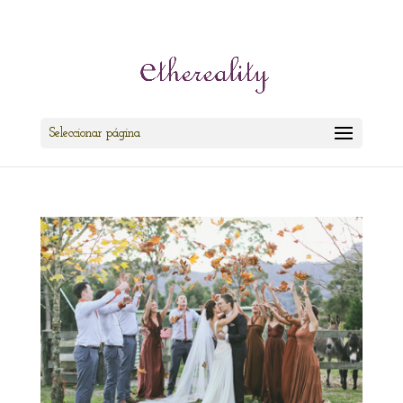
cris@ethereality.es
Seleccionar página