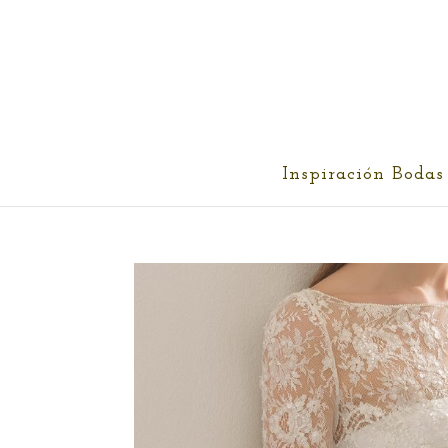
cris@ethereality.es
Inspiración Bodas