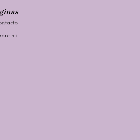
ginas
ontacto
obre mi