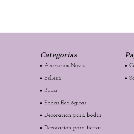
Categorias
Pa
Accesorios Novia
C
Belleza
S
Boda
Bodas Ecológicas
Decoración para bodas
Decoración para fiestas