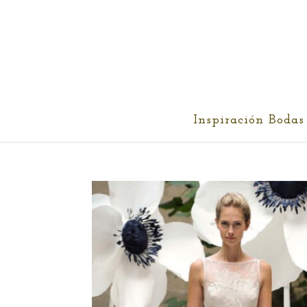
cris@ethereality.es
Inspiración Bodas