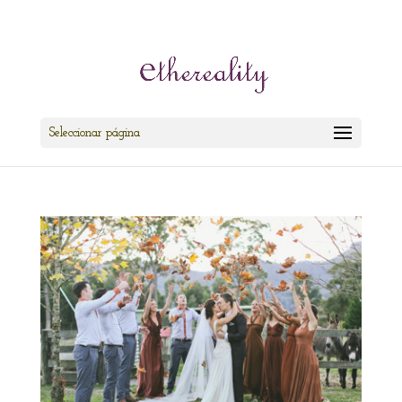
cris@ethereality.es
Seleccionar página