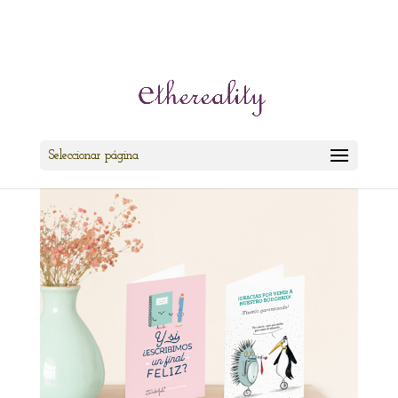
cris@ethereality.es
Seleccionar página