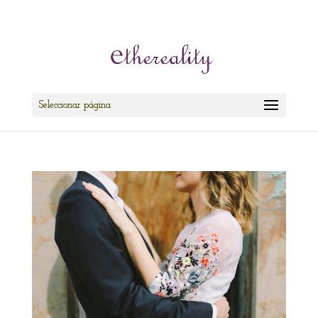
cris@ethereality.es
Seleccionar página