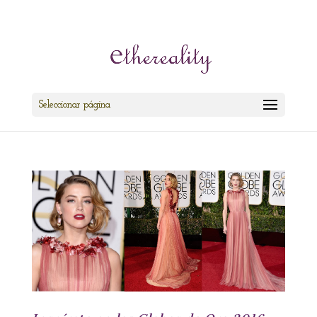
cris@ethereality.es
Seleccionar página