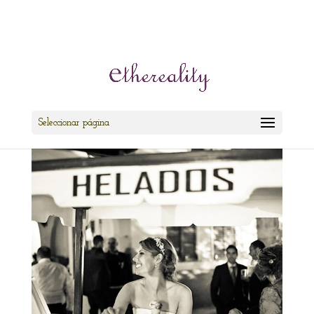
cris@ethereality.es
Seleccionar página