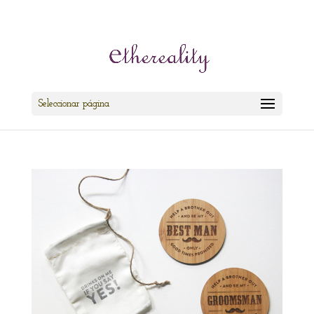
cris@ethereality.es
Seleccionar página