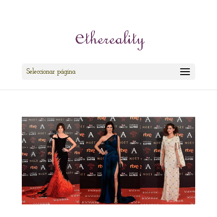
cris@ethereality.es
Seleccionar página