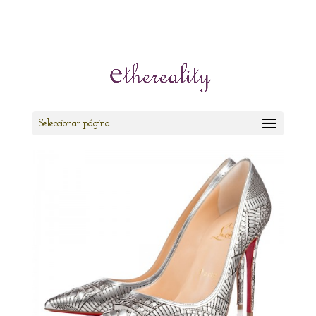
cris@ethereality.es
Seleccionar página