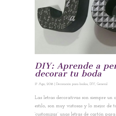
DIY: Aprende a per
decorar tu boda
17 Ago, 2016
|
Decoración para bodas
,
DIY
,
General
Las letras decorativas son siempre un 
estilo, son muy vistosas y lo mejor de
‘customizar’ unas letras de cartón para 