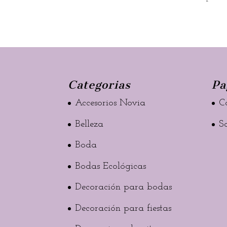
Categorias
Pa
Accesorios Novia
C
Belleza
S
Boda
Bodas Ecológicas
Decoración para bodas
Decoración para fiestas