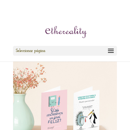
cris@ethereality.es
Seleccionar página