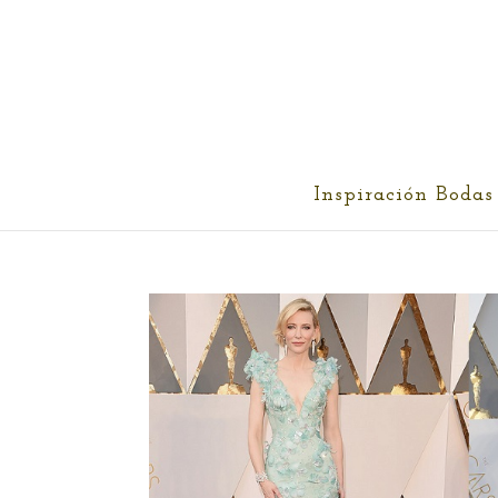
cris@ethereality.es
Inspiración Bodas