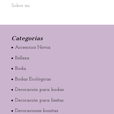
Sobre mi
Categorias
Accesorios Novia
Belleza
Boda
Bodas Ecológicas
Decoración para bodas
Decoración para fiestas
Decoraciones bonitas