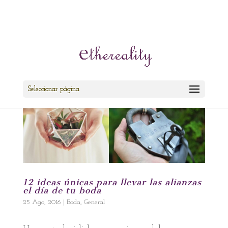
cris@ethereality.es
Seleccionar página
12 ideas únicas para llevar las alianzas
el día de tu boda
25 Ago, 2016
|
Boda
,
General