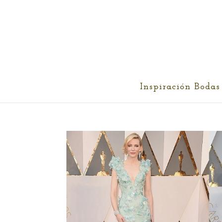
cris@ethereality.es
Inspiración Bodas