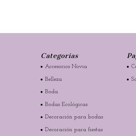
Categorias
Pa
Accesorios Novia
C
Belleza
S
Boda
Bodas Ecológicas
Decoración para bodas
Decoración para fiestas