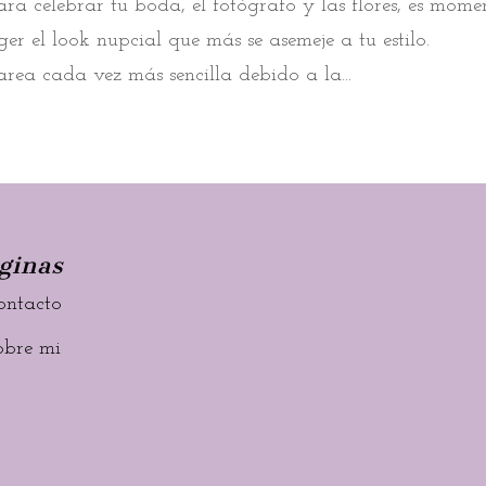
ara celebrar tu boda, el fotógrafo y las flores, es mome
r el look nupcial que más se asemeje a tu estilo.
area cada vez más sencilla debido a la...
ginas
ontacto
obre mi