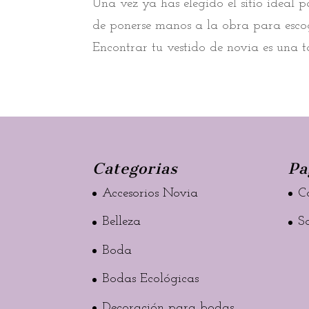
Una vez ya has elegido el sitio ideal p
de ponerse manos a la obra para escoge
Encontrar tu vestido de novia es una t
Categorias
Pa
Accesorios Novia
C
Belleza
S
Boda
Bodas Ecológicas
Decoración para bodas