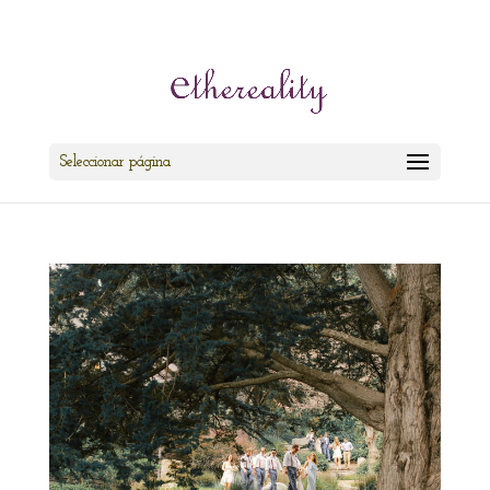
cris@ethereality.es
Seleccionar página