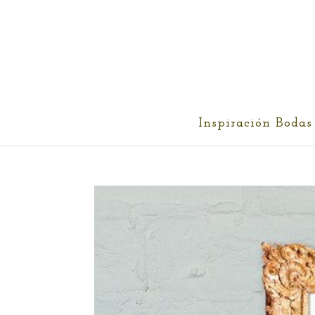
cris@ethereality.es
Inspiración Bodas