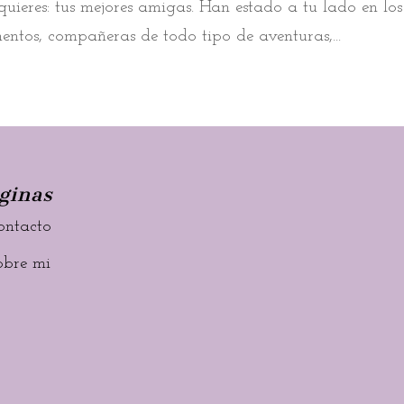
uieres: tus mejores amigas. Han estado a tu lado en los
entos, compañeras de todo tipo de aventuras,...
ginas
ontacto
obre mi