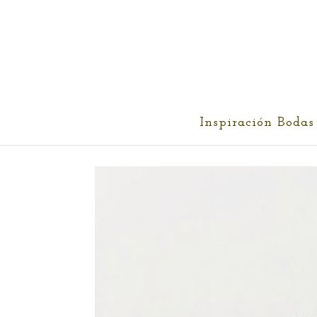
cris@ethereality.es
Inspiración Bodas