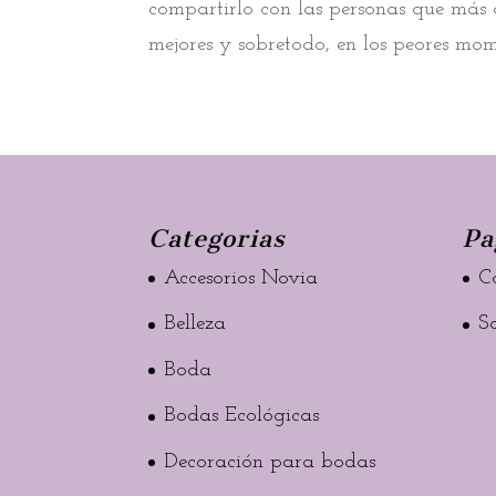
compartirlo con las personas que más q
mejores y sobretodo, en los peores mom
Categorias
Pa
Accesorios Novia
C
Belleza
S
Boda
Bodas Ecológicas
Decoración para bodas