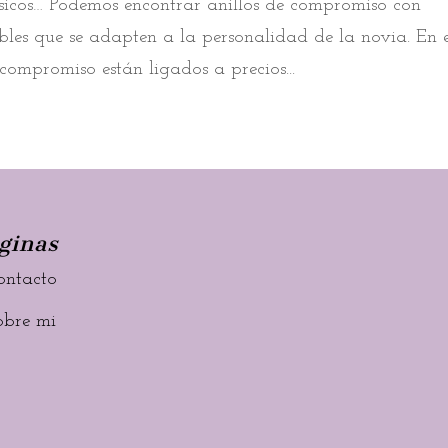
clásicos… Podemos encontrar anillos de compromiso con
íbles que se adapten a la personalidad de la novia. En 
e compromiso están ligados a precios...
ginas
ontacto
obre mi