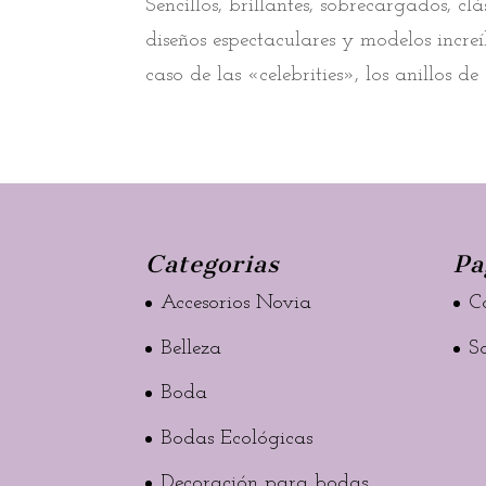
Sencillos, brillantes, sobrecargados, 
diseños espectaculares y modelos incre
caso de las «celebrities», los anillos d
Categorias
Pa
Accesorios Novia
C
Belleza
S
Boda
Bodas Ecológicas
Decoración para bodas