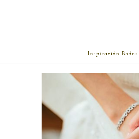
cris@ethereality.es
Inspiración Bodas