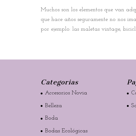
Muchos son los elementos que van adq
que hace años seguramente no nos ima
por ejemplo: las maletas vintage, bicic
Categorias
Pa
Accesorios Novia
C
Belleza
S
Boda
Bodas Ecológicas